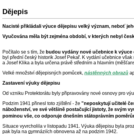
Dějepis
Nacisté přikládali výuce dějepisu velký význam, neboť j
Vyučována měla být zejména období, v kterých nebyl český
Počítalo se s tím, že
budou vydány nové učebnice k výuce 
byl přední český historik Josef Pekař. K vydání učebnice však
a Josef Klika a byla určena právě středním a hlavním (měšťa
Velké množství dějepisných pomůcek,
nástěnných obrazů
ap
Zastavení výuky dějepisu
Od vzniku Protektorátu byly připravovány nové osnovy pro výu
Podzim 1941 přinesl toto zjištění - že
"neposkytují učitelé če
náboženství, ve své většině postačující jistoty, že svým
pominou vše, co odporuje dnešním státoprávním poměr
Situace vyvrcholila v listopadu 1941. Výuka dějepisu byla pro
pak byla na gymnáziích obnovena až na podzim 1942.