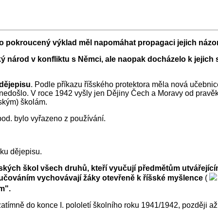
eho pokroucený výklad měl napomáhat propagaci jejich názo
 národ v konfliktu s Němci, ale naopak docházelo k jejich 
dějepisu
. Podle příkazu říšského protektora měla nová učebnic
 nedošlo. V roce 1942 vyšly jen Dějiny Čech a Moravy od pravěku
nským) školám.
od. bylo vyřazeno z používání.
ku dějepisu.
ských škol všech druhů, kteří vyučují předmětům utvářejícím
 vyučováním vychovávají žáky otevřeně k říšské myšlence
(
ům"
.
zatímně do konce I. pololetí školního roku 1941/1942, později 