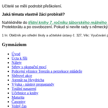
Učitelé se měli podrobit přeškolení.
Jaká témata vlastně žáci probírali?
Nahlédněte do
třídní knihy 7. ročníku táborského reálného
Protektorátu a po osvobození. Pokud si nevíte rady s německ
1 In: Oběžník pro střední školy a učitelské ústavy č. 327, Věc: Vyučování
Gymnázium
Úvod
Úcta k říši
Nálety
Střety s okupační mocí
Policejní věznice Terezín a perzekuce mládeže
Sběrové akce
Atentát na Heydricha
Výuka - nástroj propagandy
Totální nasazení
Učebnice a knihy
Maturita
Časopisy
Volný čas