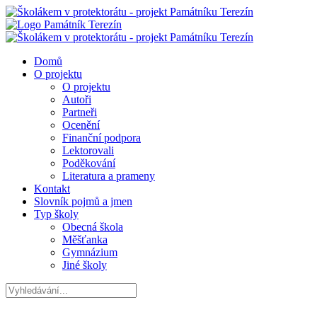
Domů
O projektu
O projektu
Autoři
Partneři
Ocenění
Finanční podpora
Lektorovali
Poděkování
Literatura a prameny
Kontakt
Slovník pojmů a jmen
Typ školy
Obecná škola
Měšťanka
Gymnázium
Jiné školy