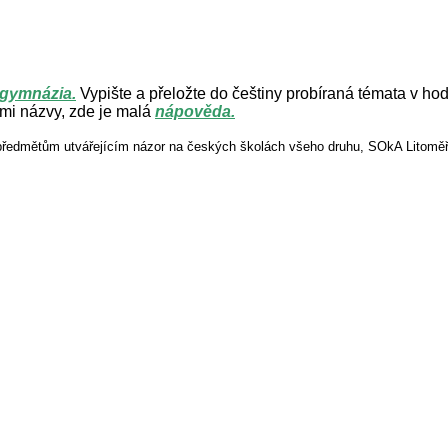
 gymnázia.
Vypište a přeložte do češtiny probíraná témata v h
ými názvy, zde je malá
nápověda.
 předmětům utvářejícím názor na českých školách všeho druhu, SOkA Litoměři