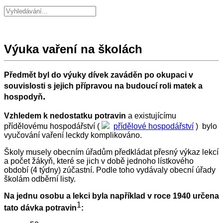
Výuka vaření na školách
Předmět byl do výuky dívek zaváděn po okupaci v
souvislosti s jejich přípravou na budoucí roli matek a
.
hospodyň
Vzhledem k nedostatku potravin
a existujícímu
přídělovému hospodářství (
přídělové hospodářství
)
bylo
vyučování vaření leckdy komplikováno.
Školy musely obecním úřadům předkládat přesný výkaz lekcí
a počet žákyň, které se jich v době jednoho lístkového
období (4 týdny) zúčastní. Podle toho vydávaly obecní úřady
školám odběrní listy.
Na jednu osobu a lekci byla například v roce 1940 určena
1
tato dávka potravin
: