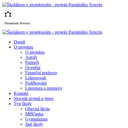
Domů
O projektu
O projektu
Autoři
Partneři
Ocenění
Finanční podpora
Lektorovali
Poděkování
Literatura a prameny
Kontakt
Slovník pojmů a jmen
Typ školy
Obecná škola
Měšťanka
Gymnázium
Jiné školy