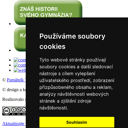
Používáme soubory
cookies
Tyto webové stránky používají
soubory cookies a další sledovací
nástroje s cílem vylepšení
uživatelského prostředí, zobrazení
©
Památník Terezín
, 2016
přizpůsobeného obsahu a reklam,
© design a koncept: agemy s.r.o,
Studio ThD
, 2011
analýzy návštěvnosti webových
Realizovalo studio:
WebSite21
stránek a zjištění zdroje
návštěvnosti.
Souhlasím
Aktualizujte předvolby souborů cookie