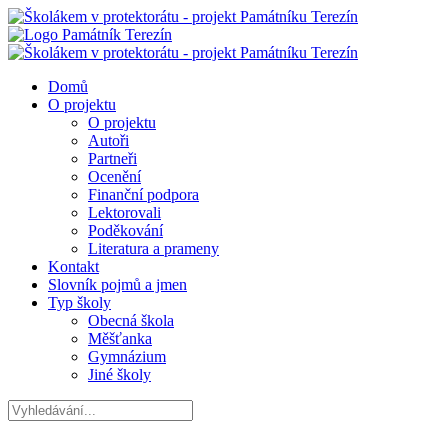
Domů
O projektu
O projektu
Autoři
Partneři
Ocenění
Finanční podpora
Lektorovali
Poděkování
Literatura a prameny
Kontakt
Slovník pojmů a jmen
Typ školy
Obecná škola
Měšťanka
Gymnázium
Jiné školy