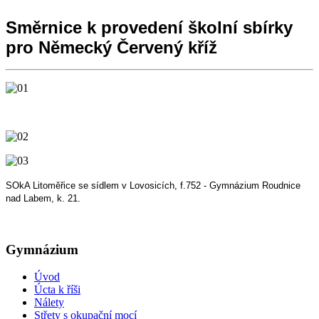
Směrnice k provedení školní sbírky
pro Německý Červený kříž
SOkA Litoměřice se sídlem v Lovosicích, f.752 - Gymnázium Roudnice
nad Labem, k. 21.
Gymnázium
Úvod
Úcta k říši
Nálety
Střety s okupační mocí