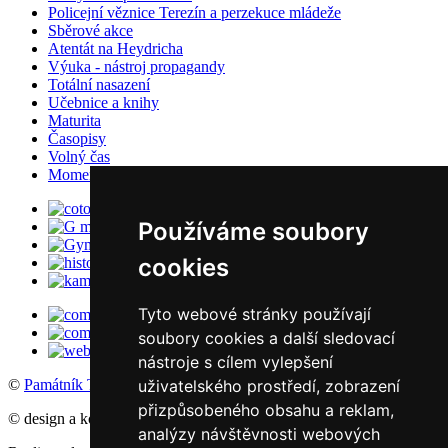
Policejní věznice Terezín a perzekuce mládeže
Sběrové akce
Atentát na Heydricha
Výuka - nástroj propagandy
Totální nasazení
Učebnice a knihy
Maturita
Časopisy
Volný čas
Momentky školního života
Používáme soubory
cookies
Tyto webové stránky používají
soubory cookies a další sledovací
nástroje s cílem vylepšení
uživatelského prostředí, zobrazení
©
Památník Terezín
, 2016
přizpůsobeného obsahu a reklam,
© design a koncept: agemy s.r.o,
Studio ThD
, 2011
analýzy návštěvnosti webových