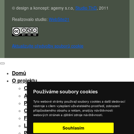
© design a koncept: agemy s.r.o,
Studio ThD
, 2011
Realizovalo studio:
WebSite21
Aktualizujte předvolby souborů cookie
Domů
O projektu
O projektu
Používáme soubory cookies
Autoři
Partneři
Tyto webové stránky používají soubory cookies a další sledovací
nástroje s cílem vylepšení uživatelského prostředí, zobrazení
Ocenění
přizpůsobeného obsahu a reklam, analýzy návštěvnosti
webových stránek a zjištění zdroje návštěvnosti.
Finanční podpora
Lektorovali
Souhlasím
Poděkování