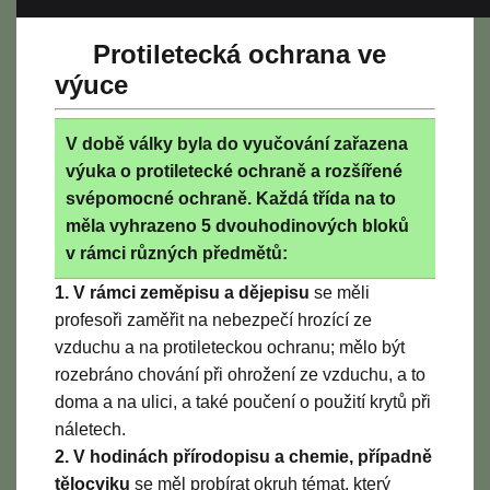
Protiletecká ochrana ve
výuce
V době války byla do vyučování zařazena
výuka o protiletecké ochraně a rozšířené
svépomocné ochraně. Každá třída na to
měla vyhrazeno 5 dvouhodinových bloků
v rámci různých předmětů:
1. V rámci zeměpisu a dějepisu
se měli
profesoři zaměřit na nebezpečí hrozící ze
vzduchu a na protileteckou ochranu; mělo být
rozebráno chování při ohrožení ze vzduchu, a to
doma a na ulici, a také poučení o použití krytů při
náletech.
2. V hodinách přírodopisu a chemie, případně
tělocviku
se měl probírat okruh témat, který