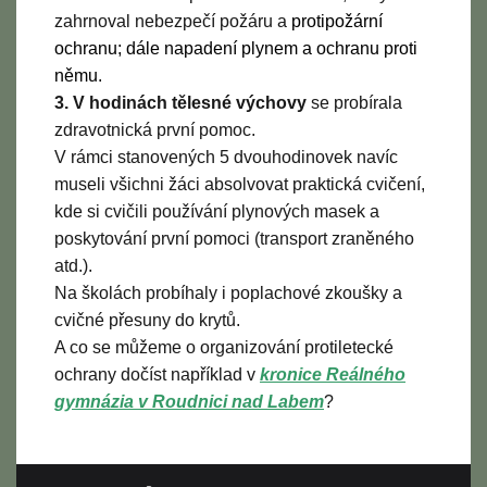
zahrnoval nebezpečí požáru a
protipožární
ochranu
;
dále napadení plynem a ochranu proti
němu.
3. V hodinách tělesné výchovy
se probírala
zdravotnická první pomoc.
V rámci stanovených 5 dvouhodinovek navíc
museli všichni žáci absolvovat praktická cvičení,
kde si cvičili používání plynových masek a
poskytování první pomoci (transport zraněného
atd.).
Na školách probíhaly i poplachové zkoušky a
cvičné přesuny do krytů.
A co se můžeme o organizování protiletecké
ochrany dočíst například v
kronice Reálného
gymnázia v Roudnici nad Labem
?