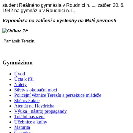
student Reálného gymnázia v Roudnici n. L., zatčen 20. 6.
1942 na gymnáziu v Roudnici n. L.
Vzpomínka na zatčení a výslechy na Malé pevnosti
Památník Terezín.
Gymnázium
Úvod
Úcta k říši
Nálety
Střety s okupační mocí
Policejní věznice Terezín a perzekuce mládeže
Sběrové akce
Atentát na Heydricha
Výuka - nástroj propagandy
Totální nasazení
Učebnice a knihy
Maturita
Časopisy