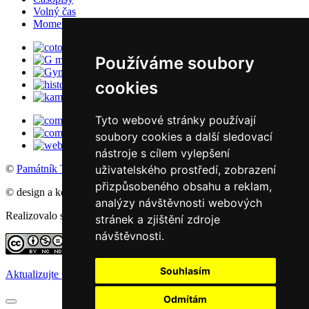
Volný čas
Momentky školního života
Používáme soubory
cookies
Tyto webové stránky používají
soubory cookies a další sledovací
nástroje s cílem vylepšení
uživatelského prostředí, zobrazení
©
Památník Terezín
, 2016
přizpůsobeného obsahu a reklam,
© design a koncept: agemy s.r.o,
Studio ThD
, 2011
analýzy návštěvnosti webových
Realizovalo studio:
WebSite21
stránek a zjištění zdroje
návštěvnosti.
Souhlasím
Aktualizujte předvolby souborů cookie
Odmítám