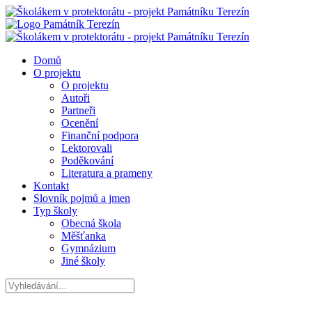
Domů
O projektu
O projektu
Autoři
Partneři
Ocenění
Finanční podpora
Lektorovali
Poděkování
Literatura a prameny
Kontakt
Slovník pojmů a jmen
Typ školy
Obecná škola
Měšťanka
Gymnázium
Jiné školy