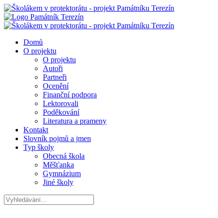
Domů
O projektu
O projektu
Autoři
Partneři
Ocenění
Finanční podpora
Lektorovali
Poděkování
Literatura a prameny
Kontakt
Slovník pojmů a jmen
Typ školy
Obecná škola
Měšťanka
Gymnázium
Jiné školy