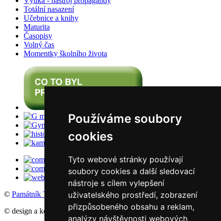
Výuka - nástroj propagandy
Totální nasazení
Učebnice a knihy
Maturita
Časopisy
Volný čas
Momentky školního života
Používáme soubory
cookies
Tyto webové stránky používají
soubory cookies a další sledovací
nástroje s cílem vylepšení
uživatelského prostředí, zobrazení
©
Památník Terezín
, 2016
přizpůsobeného obsahu a reklam,
© design a koncept: agemy s.r.o,
Studio ThD
, 2011
analýzy návštěvnosti webových