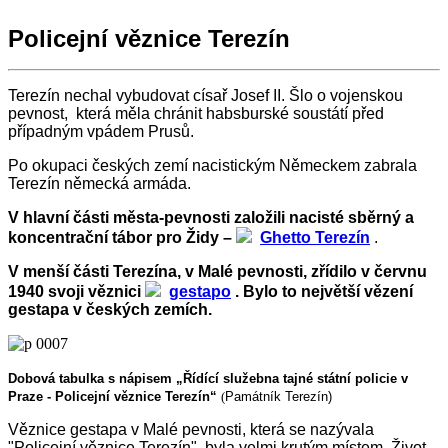
Policejní věznice Terezín
Terezín nechal vybudovat císař Josef II. Šlo o vojenskou
pevnost, která měla chránit habsburské soustátí před
případným vpádem Prusů.
Po okupaci českých zemí nacistickým Německem zabrala
Terezín německá armáda.
V hlavní části města-pevnosti založili nacisté sběrný a
koncentrační tábor pro Židy –
Ghetto Terezín
.
V menší části Terezína, v Malé pevnosti, zřídilo v červnu
1940 svoji věznici
gestapo
. Bylo to největší vězení
gestapa v českých zemích.
Dobová tabulka s nápisem „Řídící služebna tajné státní policie v
Praze - Policejní věznice Terezín“
(
Památník Terezín)
Věznice gestapa v Malé pevnosti, která se nazývala
"Policejní věznice Terezín", byla velmi krutým místem. Život