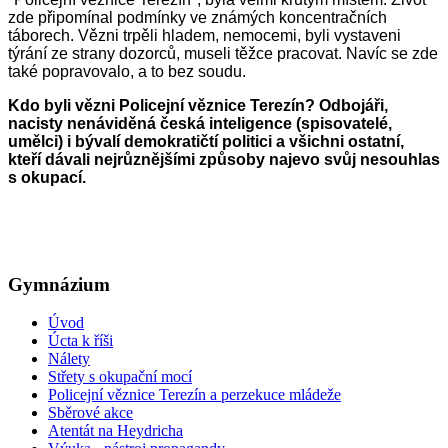
zde připomínal podmínky ve známých koncentračních
táborech. Vězni trpěli hladem, nemocemi, byli vystaveni
týrání ze strany dozorců, museli těžce pracovat. Navíc se zde
také popravovalo, a to bez soudu.
Kdo byli vězni Policejní věznice Terezín? Odbojáři,
nacisty nenáviděná česká inteligence (spisovatelé,
umělci) i bývalí demokratičtí politici a všichni ostatní,
kteří dávali nejrůznějšími způsoby najevo svůj nesouhlas
s okupací.
Gymnázium
Úvod
Úcta k říši
Nálety
Střety s okupační mocí
Policejní věznice Terezín a perzekuce mládeže
Sběrové akce
Atentát na Heydricha