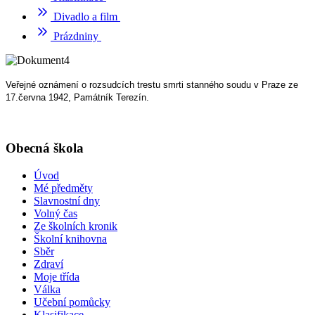
Divadlo a film
Prázdniny
Veřejné oznámení o rozsudcích trestu smrti stanného soudu v Praze ze
17.června 1942, Památník Terezín.
Obecná škola
Úvod
Mé předměty
Slavnostní dny
Volný čas
Ze školních kronik
Školní knihovna
Sběr
Zdraví
Moje třída
Válka
Učební pomůcky
Klasifikace