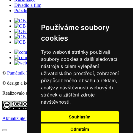
Divadlo a film
Prázdniny
Používáme soubory
cookies
Tyto webové stránky používají
soubory cookies a další sledovací
nástroje s cílem vylepšení
©
Památník Terezín
, 2016
uživatelského prostředí, zobrazení
přizpůsobeného obsahu a reklam,
© design a koncept: agemy s.r.o,
Studio ThD
, 2011
analýzy návštěvnosti webových
Realizovalo studio:
WebSite21
stránek a zjištění zdroje
návštěvnosti.
Souhlasím
Aktualizujte předvolby souborů cookie
Odmítám