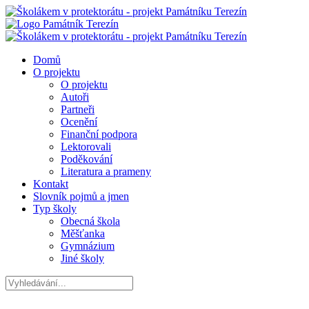
Domů
O projektu
O projektu
Autoři
Partneři
Ocenění
Finanční podpora
Lektorovali
Poděkování
Literatura a prameny
Kontakt
Slovník pojmů a jmen
Typ školy
Obecná škola
Měšťanka
Gymnázium
Jiné školy