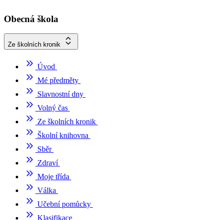
Obecná škola
Ze školních kronik
Úvod
Mé předměty
Slavnostní dny
Volný čas
Ze školních kronik
Školní knihovna
Sběr
Zdraví
Moje třída
Válka
Učební pomůcky
Klasifikace