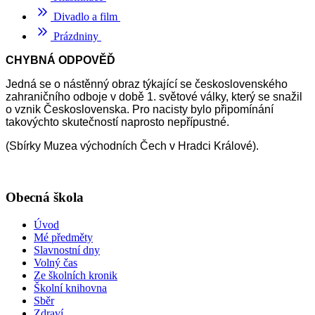
Divadlo a film
Prázdniny
CHYBNÁ ODPOVĚĎ
Jedná se o nástěnný obraz týkající se československého
zahraničního odboje v době 1. světové války, který se snažil
o vznik Československa. Pro nacisty bylo připomínání
takovýchto skutečností naprosto nepřípustné.
(Sbírky Muzea východních Čech v Hradci Králové).
Obecná škola
Úvod
Mé předměty
Slavnostní dny
Volný čas
Ze školních kronik
Školní knihovna
Sběr
Zdraví