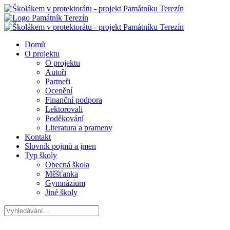
Domů
O projektu
O projektu
Autoři
Partneři
Ocenění
Finanční podpora
Lektorovali
Poděkování
Literatura a prameny
Kontakt
Slovník pojmů a jmen
Typ školy
Obecná škola
Měšťanka
Gymnázium
Jiné školy