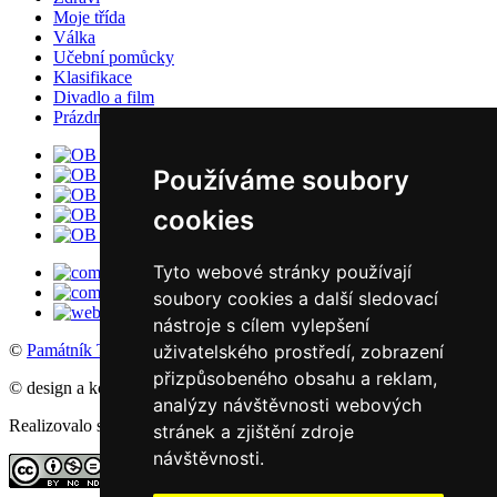
Moje třída
Válka
Učební pomůcky
Klasifikace
Divadlo a film
Prázdniny
Používáme soubory
cookies
Tyto webové stránky používají
soubory cookies a další sledovací
nástroje s cílem vylepšení
©
Památník Terezín
, 2016
uživatelského prostředí, zobrazení
přizpůsobeného obsahu a reklam,
© design a koncept: agemy s.r.o,
Studio ThD
, 2011
analýzy návštěvnosti webových
Realizovalo studio:
WebSite21
stránek a zjištění zdroje
návštěvnosti.