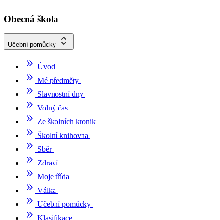
Obecná škola
Učební pomůcky
Úvod
Mé předměty
Slavnostní dny
Volný čas
Ze školních kronik
Školní knihovna
Sběr
Zdraví
Moje třída
Válka
Učební pomůcky
Klasifikace