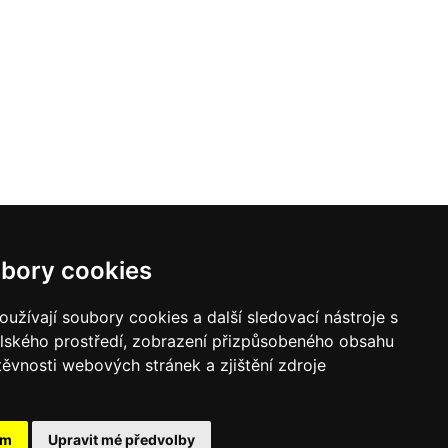
bory cookies
užívají soubory cookies a další sledovací nástroje s
elského prostředí, zobrazení přizpůsobeného obsahu
těvnosti webových stránek a zjištění zdroje
ám
Upravit mé předvolby