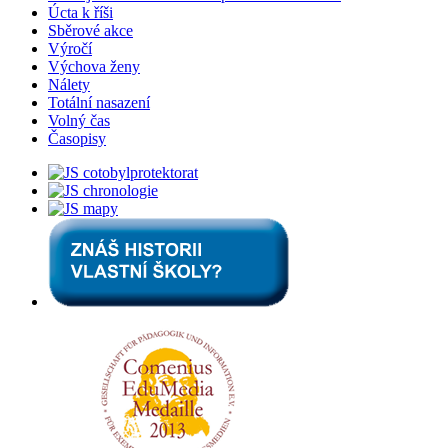
Úcta k říši
Sběrové akce
Výročí
Výchova ženy
Nálety
Totální nasazení
Volný čas
Časopisy