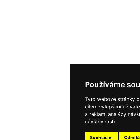
Používáme sou
Tyto webové stránky po
cílem vylepšení uživat
a reklam, analýzy návš
návštěvnosti.
Souhlasím
Odmít