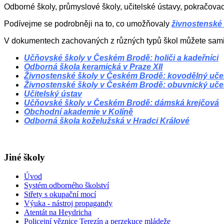
Odborné školy, průmyslové školy, učitelské ústavy, pokračovac
Podívejme se podrobněji na to, co umožňovaly
živnostenské
V dokumentech zachovaných z různých typů škol můžete sami zj
Učňovské školy v Českém Brodě: holiči a kadeřníci
Odborná škola keramická v Praze XII
Živnostenské školy v Českém Brodě: kovodělný uče
Živnostenské školy v Českém Brodě: obuvnický uče
Učitelský ústav
Učňovské školy v Českém Brodě: dámská krejčová
Obchodní akademie v Kolíně
Odborná škola koželužská v Hradci Králové
Jiné školy
Úvod
Systém odborného školství
Střety s okupační mocí
Výuka - nástroj propagandy
Atentát na Heydricha
Policejní věznice Terezín a perzekuce mládeže