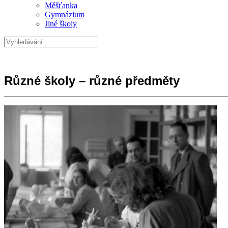
Měšťanka
Gymnázium
Jiné školy
Různé školy – různé předměty