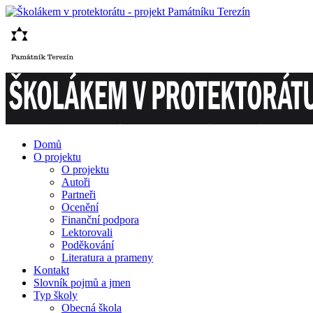
Domů
O projektu
O projektu
Autoři
Partneři
Ocenění
Finanční podpora
Lektorovali
Poděkování
Literatura a prameny
Kontakt
Slovník pojmů a jmen
Typ školy
Obecná škola