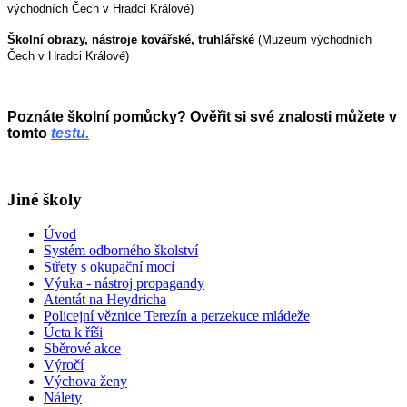
východních Čech v Hradci Králové)
Školní obrazy, nástroje kovářské, truhlářské
(Muzeum východních
Čech v Hradci Králové)
Poznáte školní pomůcky? Ověřit si své znalosti můžete v
tomto
testu.
Jiné školy
Úvod
Systém odborného školství
Střety s okupační mocí
Výuka - nástroj propagandy
Atentát na Heydricha
Policejní věznice Terezín a perzekuce mládeže
Úcta k říši
Sběrové akce
Výročí
Výchova ženy
Nálety