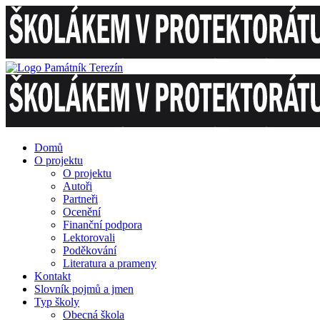
Domů
O projektu
O projektu
Autoři
Partneři
Ocenění
Finanční podpora
Lektorovali
Poděkování
Literatura a prameny
Kontakt
Slovník pojmů a jmen
Typ školy
Obecná škola