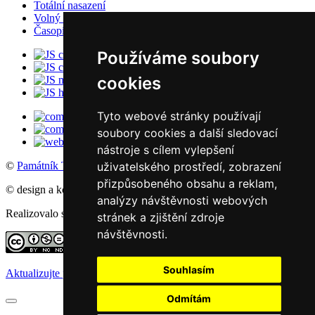
Totální nasazení
Volný čas
Časopisy
Používáme soubory
cookies
Tyto webové stránky používají
soubory cookies a další sledovací
nástroje s cílem vylepšení
uživatelského prostředí, zobrazení
©
Památník Terezín
, 2016
přizpůsobeného obsahu a reklam,
© design a koncept: agemy s.r.o,
Studio ThD
, 2011
analýzy návštěvnosti webových
Realizovalo studio:
WebSite21
stránek a zjištění zdroje
návštěvnosti.
Souhlasím
Aktualizujte předvolby souborů cookie
Odmítám