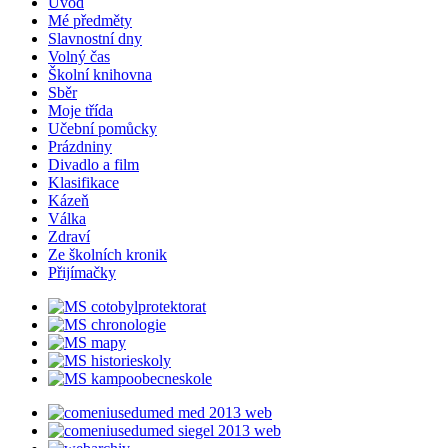
Úvod
Mé předměty
Slavnostní dny
Volný čas
Školní knihovna
Sběr
Moje třída
Učební pomůcky
Prázdniny
Divadlo a film
Klasifikace
Kázeň
Válka
Zdraví
Ze školních kronik
Přijímačky