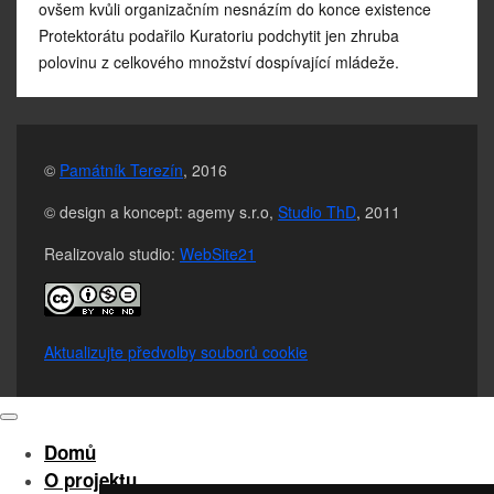
ovšem kvůli organizačním nesnázím do konce existence
Protektorátu podařilo Kuratoriu podchytit jen zhruba
polovinu z celkového množství dospívající mládeže.
©
Památník Terezín
, 2016
© design a koncept: agemy s.r.o,
Studio ThD
, 2011
Realizovalo studio:
WebSite21
Aktualizujte předvolby souborů cookie
Domů
O projektu