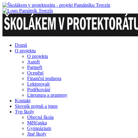
Domů
O projektu
O projektu
Autoři
Partneři
Ocenění
Finanční podpora
Lektorovali
Poděkování
Literatura a prameny
Kontakt
Slovník pojmů a jmen
Typ školy
Obecná škola
Měšťanka
Gymnázium
Jiné školy