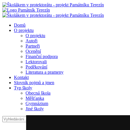
Domů
O projektu
O projektu
Autoři
Partneři
Ocenění
Finanční podpora
Lektorovali
Poděkování
Literatura a prameny
Kontakt
Slovník pojmů a jmen
Typ školy
Obecná škola
Měšťanka
Gymnázium
Jiné školy