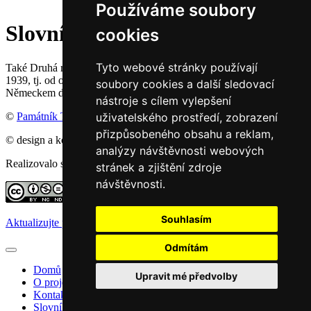
Používáme soubory
Slovník pojmů a jmen
cookies
Tyto webové stránky používají
Také Druhá republika. Existovala od 1. října 1938 do 14. března
1939, tj. od obsazení československého pohraničí nacistickým
soubory cookies a další sledovací
Německem do vyhlášení Slovenského štátu.
nástroje s cílem vylepšení
©
Památník Terezín
, 2016
uživatelského prostředí, zobrazení
přizpůsobeného obsahu a reklam,
© design a koncept: agemy s.r.o,
Studio ThD
, 2011
analýzy návštěvnosti webových
Realizovalo studio:
WebSite21
stránek a zjištění zdroje
návštěvnosti.
Souhlasím
Aktualizujte předvolby souborů cookie
Odmítám
Domů
Upravit mé předvolby
O projektu
Kontakt
Slovník pojmů a jmen