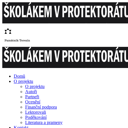
Domů
O projektu
O projektu
Autoři
Partneři
Ocenění
Finanční podpora
Lektorovali
Poděkování
Literatura a prameny
Kontakt