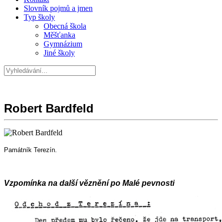
Slovník pojmů a jmen
Typ školy
Obecná škola
Měšťanka
Gymnázium
Jiné školy
Robert Bardfeld
Památník Terezín.
Vzpomínka na další věznění po Malé pevnosti