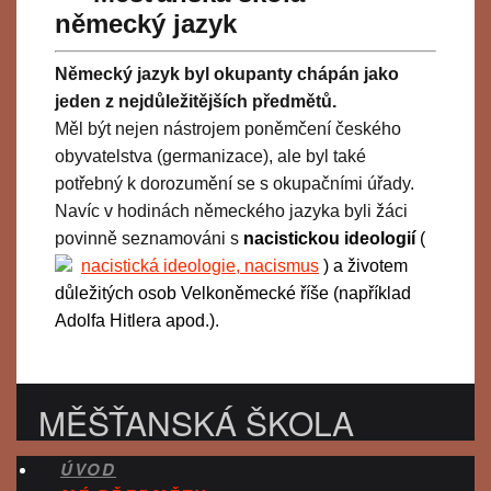
německý jazyk
Německý jazyk byl okupanty chápán jako
jeden z nejdůležitějších předmětů.
Měl být nejen nástrojem poněmčení českého
obyvatelstva (germanizace), ale byl také
potřebný k dorozumění se s okupačními úřady.
Navíc v hodinách německého jazyka byli žáci
povinně seznamováni s
nacistickou ideologií
(
nacistická ideologie, nacismus
) a životem
důležitých osob Velkoněmecké říše (například
Adolfa Hitlera apod.).
MĚŠŤANSKÁ ŠKOLA
ÚVOD