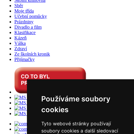
Školní knihovna
Sběr
Moje třída
Učební pomůcky
Prázdniny
Divadlo a film
Klasifikace
Kázeň
Válka
Zdraví
Ze školních kronik
Přijímačky
Používáme soubory
cookies
Tyto webové stránky používají
soubory cookies a další sledovací