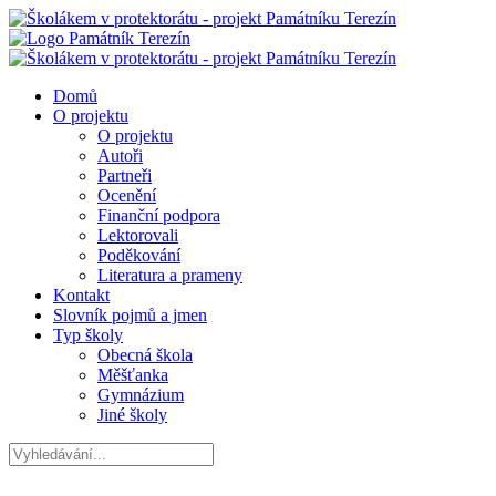
Domů
O projektu
O projektu
Autoři
Partneři
Ocenění
Finanční podpora
Lektorovali
Poděkování
Literatura a prameny
Kontakt
Slovník pojmů a jmen
Typ školy
Obecná škola
Měšťanka
Gymnázium
Jiné školy