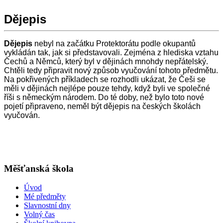
Dějepis
Dějepis
nebyl na začátku Protektorátu podle okupantů
vykládán tak, jak si představovali. Zejména z hlediska vztahu
Čechů a Němců, který byl v dějinách mnohdy nepřátelský.
Chtěli tedy připravit nový způsob vyučování tohoto předmětu.
Na pokřivených příkladech se rozhodli ukázat, že Češi se
měli v dějinách nejlépe pouze tehdy, když byli ve společné
říši s německým národem. Do té doby, než bylo toto nové
pojetí připraveno, neměl být dějepis na českých školách
vyučován.
Měšťanská škola
Úvod
Mé předměty
Slavnostní dny
Volný čas