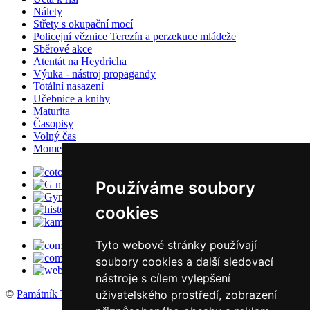
Nálety
Střety s okupační mocí
Policejní věznice Terezín a perzekuce mládeže
Sběrové akce
Atentát na Heydricha
Výuka - nástroj propagandy
Totální nasazení
Učebnice a knihy
Maturita
Časopisy
Volný čas
Momentky školního života
Používáme soubory
cookies
Tyto webové stránky používají
soubory cookies a další sledovací
nástroje s cílem vylepšení
uživatelského prostředí, zobrazení
©
Památník Terezín
, 2016