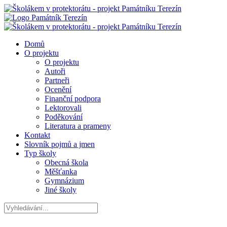
Domů
O projektu
O projektu
Autoři
Partneři
Ocenění
Finanční podpora
Lektorovali
Poděkování
Literatura a prameny
Kontakt
Slovník pojmů a jmen
Typ školy
Obecná škola
Měšťanka
Gymnázium
Jiné školy