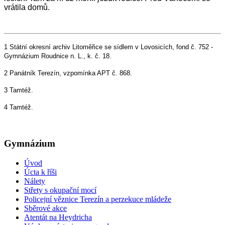
vrátila domů.
1 Státní okresní archiv Litoměřice se sídlem v Lovosicích, fond č. 752 -
Gymnázium Roudnice n. L., k. č. 18.
2 Panátník Terezín, vzpomínka APT č. 868.
3 Tamtéž.
4 Tamtéž.
Gymnázium
Úvod
Úcta k říši
Nálety
Střety s okupační mocí
Policejní věznice Terezín a perzekuce mládeže
Sběrové akce
Atentát na Heydricha