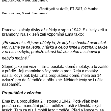
Bezoušková, Marek Gasparovič
Vězeňkyně na dvoře, PT 2317, © Martina
Bezoušková, Marek Gasparovič
Pracovat začaly dívky až někdy v srpnu 1942. Sklízely zelí a
brambory. Na sklizeň zelí vzpomíná Ema takto:
„Při sklízení zelí jsme dělaly to, že když se bachař nekoukal,
vrhly jsme se na jednu hlávku a celou jsme ji roztrhaly, takže
z ní nic nezbylo, protože ukrást hlávku celou a schovat ji
4
nebylo možné.“
Stejně jako jiní vězni i Ema posílala domů motáky, a to zašité
v prádle. Její maminka vždy prádlo prohlížela a motáky
našla. Když pak byla Ema propuštěna domů, měla asi 14
vzkazů pro další rodiče a příbuzné. Některé texty se i učila
nazpaměť.
Propuštění z věznice
Ema byla propuštěna 2. listopadu 1942. Poté však byla
poslána na manuální práci - odklízet roští v křivoklátských
lesích. Tam za ní už mohli jezdit rodiče. Před Vánocemi se