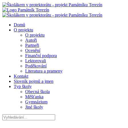
Domů
O projektu
O projektu
Autoři
Partneři
Ocenění
Finanční podpora
Lektorovali
Poděkování
Literatura a prameny
Kontakt
Slovník pojmů a jmen
Typ školy
Obecná škola
Měšťanka
Gymnázium
Jiné školy