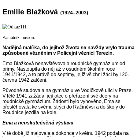
Emilie Blažková
(1924–2003)
Památník Terezín.
Nadějná malířka, do jejíhož života se navždy vrylo trauma
způsobené vězněním v Policejní věznici Terezín.
Ema Blažková nenavštěvovala roudnické gymnázium od
primy. Nastoupila do něj až v osudném školním roce
1941/1942, a to právě do septimy, jejíž všichni žáci byli 20.
června 1942 zatčeni.
Původně studovala na gymnáziu ve Vodičkově ulici v Praze.
V létě 1941 zažádal její otec o přeřazení své dcery na
roudnické gymnázium. Žádosti bylo vyhověno, Ema se
přestěhovala ke svému strýci do Račiněvsi a do školy do
Roudnice jezdila na kole.
Ema a neuskutečněná výstava
V té době již malovala a dokonce v květnu 1942 podala na