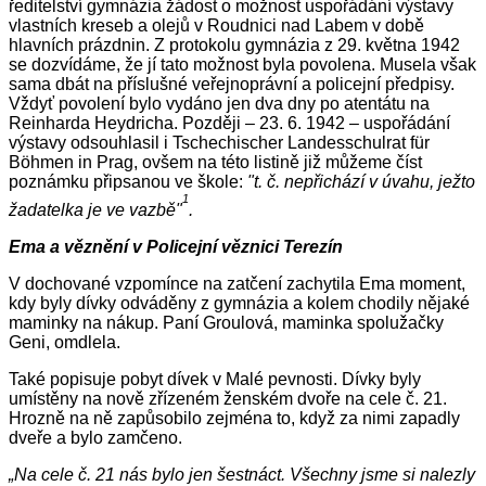
ředitelství gymnázia žádost o možnost uspořádání výstavy
vlastních kreseb a olejů v Roudnici nad Labem v době
hlavních prázdnin. Z protokolu gymnázia z 29. května 1942
se dozvídáme, že jí tato možnost byla povolena. Musela však
sama dbát na příslušné veřejnoprávní a policejní předpisy.
Vždyť povolení bylo vydáno jen dva dny po atentátu na
Reinharda Heydricha. Později – 23. 6. 1942
–
uspořádání
výstavy odsouhlasil i Tschechischer Landesschulrat für
Böhmen in Prag, ovšem na této listině již můžeme číst
poznámku připsanou ve škole:
"t. č. nepřichází v úvahu, ježto
1
žadatelka je ve vazbě"
.
Ema a věznění v Policejní věznici Terezín
V dochované vzpomínce na zatčení zachytila Ema moment,
kdy byly dívky odváděny z gymnázia a kolem chodily nějaké
maminky na nákup. Paní Groulová, maminka spolužačky
Geni, omdlela.
Také popisuje pobyt dívek v Malé pevnosti. Dívky byly
umístěny na nově zřízeném ženském dvoře na cele č. 21.
Hrozně na ně zapůsobilo zejména to, když za nimi zapadly
dveře a bylo zamčeno.
„Na cele č. 21 nás bylo jen šestnáct. Všechny jsme si nalezly