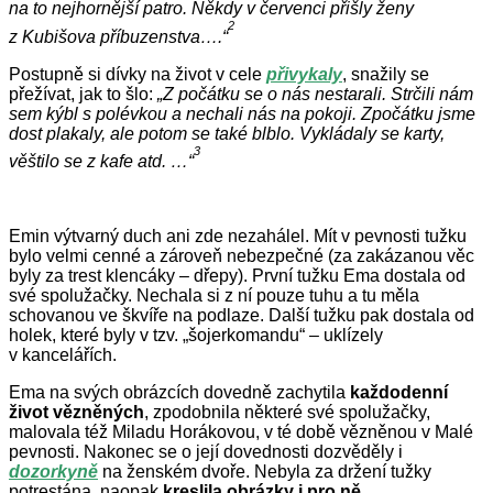
na to nejhornější patro. Někdy v červenci přišly ženy
2
z Kubišova příbuzenstva….“
Postupně si dívky na život v cele
přivykaly
, snažily se
přežívat, jak to šlo:
„Z počátku se o nás nestarali. Strčili nám
sem kýbl s polévkou a nechali nás na pokoji. Zpočátku jsme
dost plakaly, ale potom se také blblo. Vykládaly se karty,
3
věštilo se z kafe atd. …“
Emin výtvarný duch ani zde nezahálel. Mít v pevnosti tužku
bylo velmi cenné a zároveň nebezpečné (za zakázanou věc
byly za trest klencáky – dřepy). První tužku Ema dostala od
své spolužačky. Nechala si z ní pouze tuhu a tu měla
schovanou ve škvíře na podlaze. Další tužku pak dostala od
holek, které byly v tzv. „šojerkomandu“ – uklízely
v kancelářích.
Ema na svých obrázcích dovedně zachytila
každodenní
život vězněných
, zpodobnila některé své spolužačky,
malovala též Miladu Horákovou, v té době vězněnou v Malé
pevnosti. Nakonec se o její dovednosti dozvěděly i
dozorkyně
na ženském dvoře. Nebyla za držení tužky
potrestána, naopak
kreslila obrázky i pro ně.