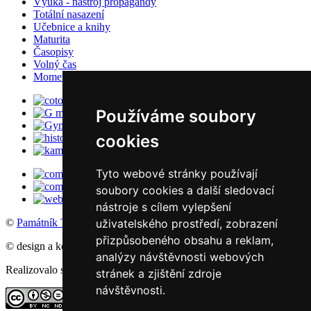
Výuka - nástroj propagandy
Totální nasazení
Učebnice a knihy
Maturita
Časopisy
Volný čas
Momentky školního života
Používáme soubory
cookies
Tyto webové stránky používají
soubory cookies a další sledovací
nástroje s cílem vylepšení
©
Památník Terezín
, 2016
uživatelského prostředí, zobrazení
přizpůsobeného obsahu a reklam,
© design a koncept: agemy s.r.o,
Studio ThD
, 2011
analýzy návštěvnosti webových
Realizovalo studio:
WebSite21
stránek a zjištění zdroje
návštěvnosti.